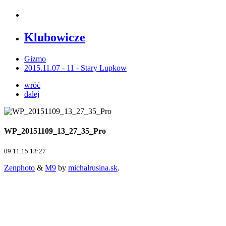
Klubowicze
Gizmo
2015.11.07 - 11 - Stary Lupkow
wróć
dalej
WP_20151109_13_27_35_Pro
09.11.15 13:27
Zenphoto
&
M9
by
michalrusina.sk
.