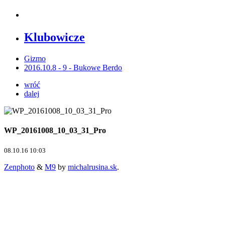
Klubowicze
Gizmo
2016.10.8 - 9 - Bukowe Berdo
wróć
dalej
WP_20161008_10_03_31_Pro
08.10.16 10:03
Zenphoto
&
M9
by
michalrusina.sk
.