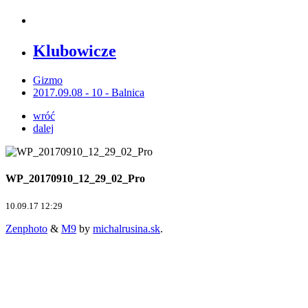
Klubowicze
Gizmo
2017.09.08 - 10 - Balnica
wróć
dalej
WP_20170910_12_29_02_Pro
10.09.17 12:29
Zenphoto
&
M9
by
michalrusina.sk
.